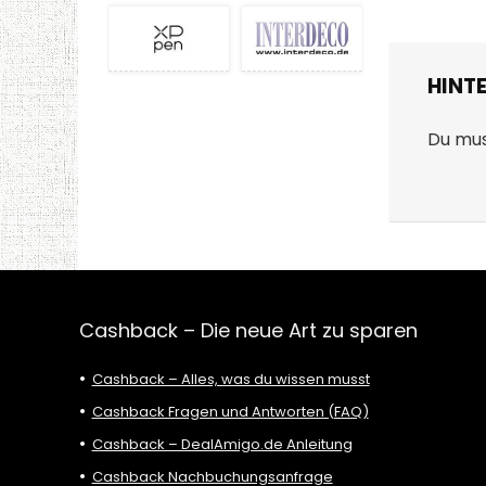
HINT
Du mu
Cashback – Die neue Art zu sparen
Cashback – Alles, was du wissen musst
Cashback Fragen und Antworten (FAQ)
Cashback – DealAmigo.de Anleitung
Cashback Nachbuchungsanfrage