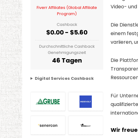
Video- und 
Fiverr Affiliates (Global Affiliate
Program)
Die Dienstl
Cashback
$0.00 - $5.60
einem festg
variieren, 
Durchschnittliche Cashback
Genehmigungszeit
46 Tagen
Die Plattf
Transparen
Ressourcen
Digital Services Cashback
Für Unterne
qualifizier
internation
Wir freu