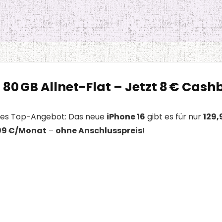
t 80 GB Allnet-Flat – Jetzt 8 € Cash
tes Top-Angebot: Das neue
iPhone 16
gibt es für nur
129,
99 €/Monat
–
ohne Anschlusspreis
!
z