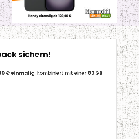
back sichern!
99 € einmalig
, kombiniert mit einer
80 GB