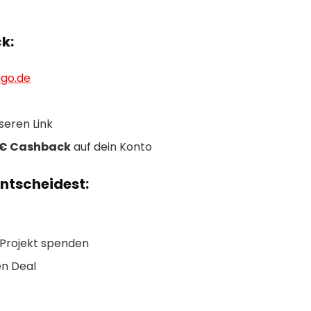
k:
go.de
seren Link
 € Cashback
auf dein Konto
ntscheidest:
-Projekt spenden
en Deal