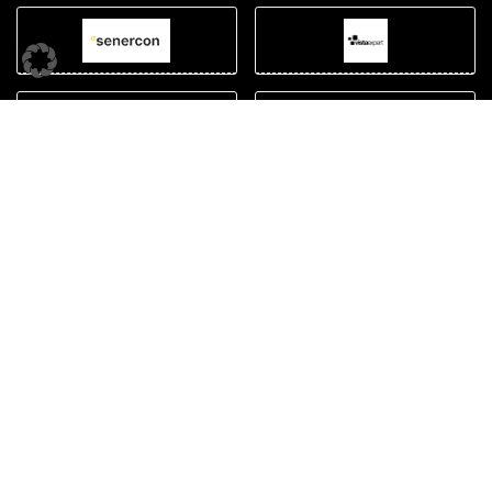
Cashback Spenden
Wie funktioniert es?
Gemeinsam Gutes tun
Wieso spenden?
Interne Links
Kontakt